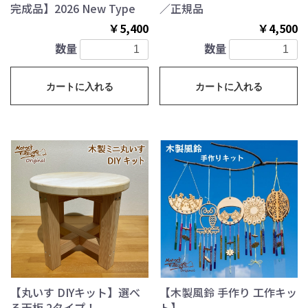
完成品】2026 New Type
／正規品
￥5,400
￥4,500
数量
数量
カートに入れる
カートに入れる
【丸いす DIYキット】選べ
【木製風鈴 手作り 工作キッ
る天板 2タイプ！
ト】