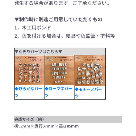
発生する場合があります。ご了承ください。
▼制作時に別途ご用意していただくもの
1．木工用ボンド
2．色を付ける場合は、絵具や色鉛筆・塗料等
▼別売りパーツはこちら▼
◆ひらがなパー
◆ローマ字パー
◆モチーフパー
ツ
ツ
ツ
完成サイズ（約）
横92mm×奥行37mm×高さ85mm