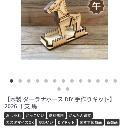
【木製 ダーラナホース DIY 手作りキット】
2026 干支 馬
おしゃれ
かっこいい
送料無料
かんたん組立
カスタマイズOK
かわいい
DIYキット
おすすめ商品
新商品