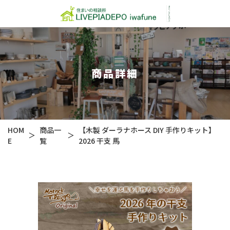
商品詳細
HOM
商品一
【木製 ダーラナホース DIY 手作りキット】
＞
＞
E
覧
2026 干支 馬