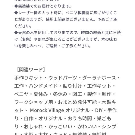
◆無塗装でのお届けとなります。
◆レーザー機のカット時に、ベニヤ板裏面に焦げが付くこ
とがありますが、使用上問題はございません。予めご了承
ください。
◆天然の木を使用しておりますので、時間の経過と共に日焼
け（変色）や割れが生じることがございますが、木の味わ
いを楽しみつつ、ご理解・ご了承ください。
［関連ワード］
手作りキット・ウッドパーツ・ダーラナホース・
工作・ハンドメイド・貼り付け・工作キット・
ベニヤ・夏休み・冬休み・図工・製作・制作・
ワークショップ用・おまとめ発注可能・木製キ
ット・ Morock Village オリジナル・DIY・手作
り・自作・オリジナル・おうち時間・巣ごも
り・おしゃれ・かっこいい・かわいい・シンプ
ル・木製・木材・ウッド・無塗装・無垢材