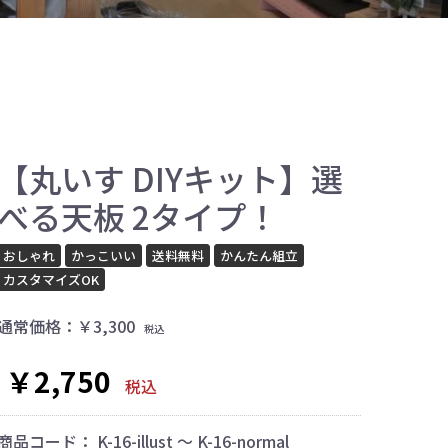
【丸いす DIYキット】選
べる天板 2タイプ！
おしゃれ
かっこいい
送料無料
かんたん組立
カスタマイズOK
通常価格：
￥3,300
税込
￥2,750
税込
商品コード：
K-16-illust ～ K-16-normal