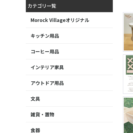
カテゴリ一覧
Morock Villageオリジナル
キッチン用品
コーヒー用品
インテリア家具
アウトドア用品
文具
雑貨・置物
食器