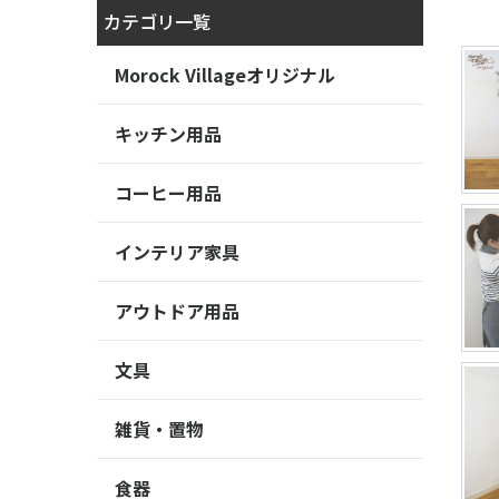
カテゴリ一覧
Morock Villageオリジナル
キッチン用品
コーヒー用品
インテリア家具
アウトドア用品
文具
雑貨・置物
食器