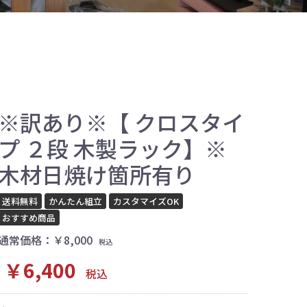
※訳あり※【 クロスタイ
プ ２段 木製ラック】※
木材日焼け箇所有り
送料無料
かんたん組立
カスタマイズOK
おすすめ商品
通常価格：￥8,000
税込
￥6,400
税込