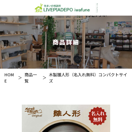
商品詳細
HOM
商品一
木製雛人形（名入れ無料）コンパクトサイ
＞
＞
E
覧
ズ