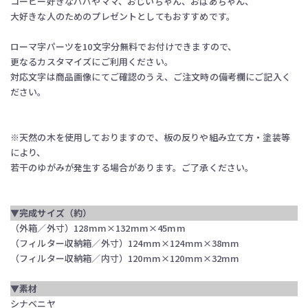
コーヒー好きなパパやママ、おじいちゃん、おばあちゃん、
大好きな人のためのプレゼントとしてもおすすめです。
ローマ字パーツを10文字分無料でお付けできますので、
更なるカスタマイズにご利用ください。
対応文字は商品画像にてご確認のうえ、ご注文時の備考欄にご記入く
ださい。
※天然の木を使用しておりますので、板の反りや組み立て方・塗装等
により、
若干のゆがみが発生する場合があります。ご了承ください。
▼完成サイズ（約）
（外箱／外寸）128mm×132mm×45mm
（フィルター収納箱／外寸）124mm×124mm×38mm
（フィルター収納箱／内寸）120mm×120mm×32mm
▼素材
シナベニヤ