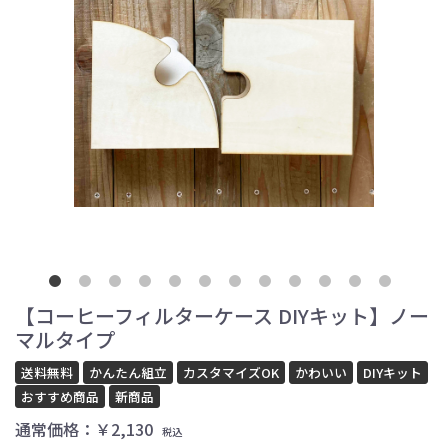
【コーヒーフィルターケース DIYキット】ノー
マルタイプ
送料無料
かんたん組立
カスタマイズOK
かわいい
DIYキット
おすすめ商品
新商品
通常価格：￥2,130
税込