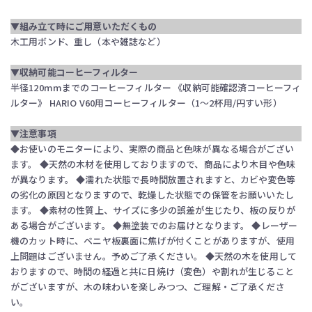
▼組み立て時にご用意いただくもの
木工用ボンド、重し（本や雑誌など）
▼収納可能コーヒーフィルター
半径120mmまでのコーヒーフィルター 《収納可能確認済コーヒーフィ
ルター》 HARIO V60用コーヒーフィルター（1～2杯用/円すい形）
▼注意事項
◆お使いのモニターにより、実際の商品と色味が異なる場合がござい
ます。 ◆天然の木材を使用しておりますので、商品により木目や色味
が異なります。 ◆濡れた状態で長時間放置されますと、カビや変色等
の劣化の原因となりますので、乾燥した状態での保管をお願いいたし
ます。 ◆素材の性質上、サイズに多少の誤差が生じたり、板の反りが
ある場合がございます。 ◆無塗装でのお届けとなります。 ◆レーザー
機のカット時に、ベニヤ板裏面に焦げが付くことがありますが、使用
上問題はございません。予めご了承ください。 ◆天然の木を使用して
おりますので、時間の経過と共に日焼け（変色）や割れが生じること
がございますが、木の味わいを楽しみつつ、ご理解・ご了承くださ
い。